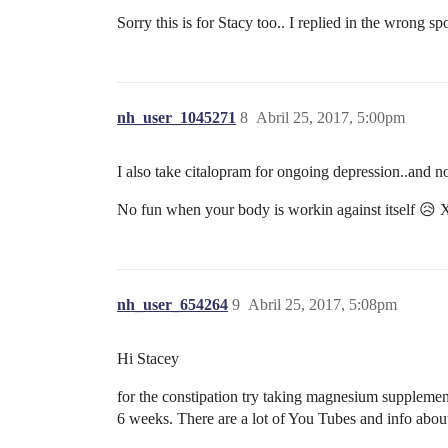
Sorry this is for Stacy too.. I replied in the wrong spo
nh_user_1045271
8
Abril 25, 2017, 5:00pm
I also take citalopram for ongoing depression..and no
No fun when your body is workin against itself 😥 
nh_user_654264
9
Abril 25, 2017, 5:08pm
Hi Stacey
for the constipation try taking magnesium supplement
6 weeks. There are a lot of You Tubes and info about 