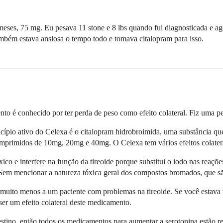
meses, 75 mg. Eu pesava 11 stone e 8 lbs quando fui diagnosticada e a
ambém estava ansiosa o tempo todo e tomava citalopram para isso.
o é conhecido por ter perda de peso como efeito colateral. Fiz uma pe
cípio ativo do Celexa é o citalopram hidrobroimida, uma substância qu
mprimidos de 10mg, 20mg e 40mg. O Celexa tem vários efeitos colatera
co e interfere na função da tireoide porque substitui o iodo nas reaçõe
. Sem mencionar a natureza tóxica geral dos compostos bromados, que s
 muito menos a um paciente com problemas na tireoide. Se você estava
 ser um efeito colateral deste medicamento.
stino, então todos os medicamentos para aumentar a serotonina estão r