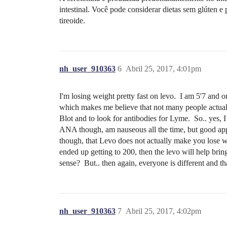
intestinal. Você pode considerar dietas sem glúten 
tireoide.
nh_user_910363
6
Abril 25, 2017, 4:01pm
I'm losing weight pretty fast on levo. I am 5'7 and 
which makes me believe that not many people actuall
Blot and to look for antibodies for Lyme. So.. yes, I 
ANA though, am nauseous all the time, but good appe
though, that Levo does not actually make you lose w
ended up getting to 200, then the levo will help br
sense? But.. then again, everyone is different and th
nh_user_910363
7
Abril 25, 2017, 4:02pm