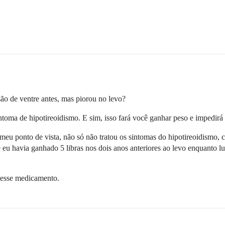
são de ventre antes, mas piorou no levo?
intoma de hipotireoidismo. E sim, isso fará você ganhar peso e impedirá
o meu ponto de vista, não só não tratou os sintomas do hipotireoidism
 e eu havia ganhado 5 libras nos dois anos anteriores ao levo enquanto l
 esse medicamento.