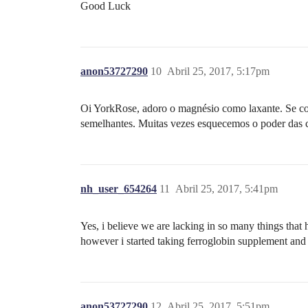
Good Luck
anon53727290
10
Abril 25, 2017, 5:17pm
Oi YorkRose, adoro o magnésio como laxante. Se com
semelhantes. Muitas vezes esquecemos o poder das c
nh_user_654264
11
Abril 25, 2017, 5:41pm
Yes, i believe we are lacking in so many things that
however i started taking ferroglobin supplement and
anon53727290
12
Abril 25, 2017, 5:51pm