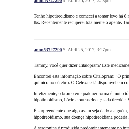
anon53727290
4
Abril 25, 2017, 2:53pm
Tenho hipotireoidismo e comecei a tomar levo há 8 
lbs. Recentemente recuperei totalmente o apetite. T
anon53727290
5
Abril 25, 2017, 3:27pm
Tammy, você quer dizer Citalopram? Este medicament
Encontrei esta informação sobre Citalopram: "O prin
químico no cérebro. O Celexa está disponível em co
Infelizmente, o bromo em qualquer forma é muito tóxi
hipotireoidismo, bócio e outras doenças da tireoide
É surpreendente que algo assim seja dado a alguém,
hipotireoidismo, sua doença hipotireoidiana poderia
A serotonina é produzida predominantemente no inte