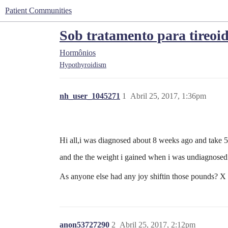
Patient Communities
Sob tratamento para tireoid
Hormônios
Hypothyroidism
nh_user_1045271
1
Abril 25, 2017, 1:36pm
Hi all,i was diagnosed about 8 weeks ago and take 5
and the the weight i gained when i was undiagnosed.
As anyone else had any joy shiftin those pounds? X
anon53727290
2
Abril 25, 2017, 2:12pm